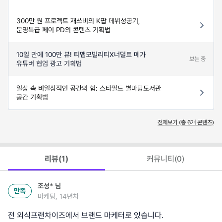
300만 원 프로젝트 재쓰비의 K팝 데뷔성공기,
문명특급 페이 PD의 콘텐츠 기획법
10일 만에 100만 뷰! 티맵모빌리티X너덜트 메가
보는 중
유튜버 협업 광고 기획법
일상 속 비일상적인 공간의 힘: 스타필드 별마당도서관
공간 기획법
전체보기 (총
6
개 콘텐츠)
리뷰(
1
)
커뮤니티(
0
)
조성*
님
만족
마케팅, 14년차
전 외식프랜차이즈에서 브랜드 마케터로 있습니다.