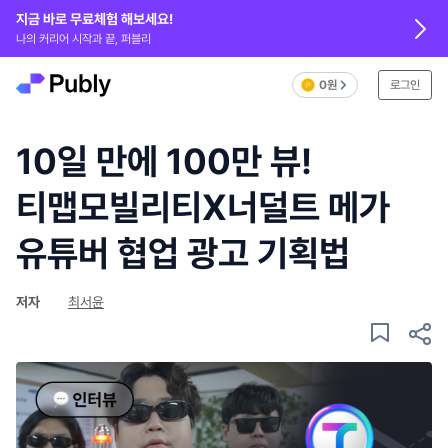
지금 바로 무료체험 해보세요!
나의 커리어 시작과 끝, 퍼블리
0원
로그인
10일 만에 100만 뷰!
티맵모빌리티X너덜트 메가
유튜버 협업 광고 기획법
저자
최서윤