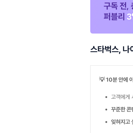
스타벅스, 나
💡 10분 안에
고객에게
꾸준한 콘
잊혀지고 