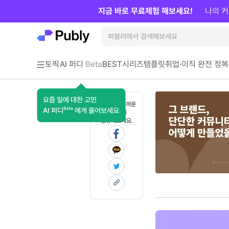
지금 바로 무료체험 해보세요!
나의 커
토픽
AI 퍼디
Beta
BEST
시리즈
템플릿
취업·이직 완전 정복
요즘 일에 대한 고민
혼자 보기 아까운
Beta
AI 퍼디
에게 물어보세요
콘텐츠를
공유해보세요.