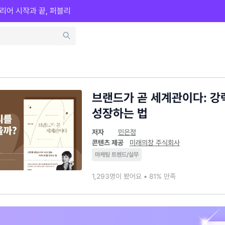
리어 시작과 끝, 퍼블리
브랜드가 곧 세계관이다: 
성장하는 법
저자
민은정
콘텐츠 제공
미래의창 주식회사
마케팅 트렌드/실무
1,293명이 봤어요 • 81% 만족