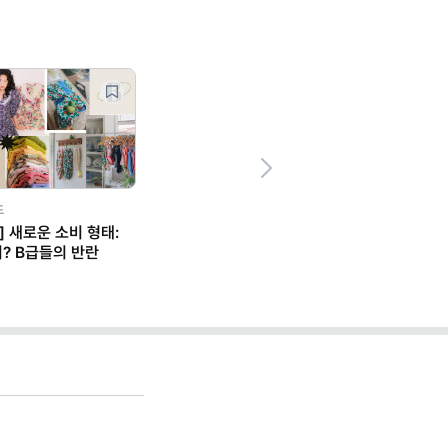
Next
드
] 새로운 소비 형태:
? B급들의 반란