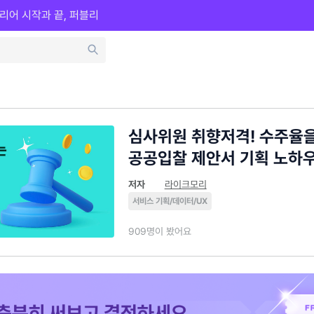
리어 시작과 끝, 퍼블리
심사위원 취향저격! 수주율
공공입찰 제안서 기획 노하
저자
라이크모리
서비스 기획/데이터/UX
909명이 봤어요