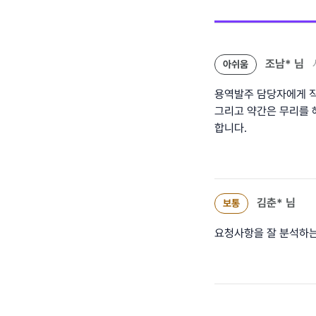
조남*
님
아쉬움
용역발주 담당자에게 직
그리고 약간은 무리를 
합니다.
김춘*
님
보통
요청사항을 잘 분석하는