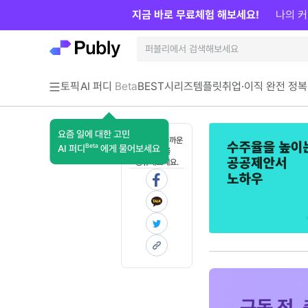
지금 바로 무료체험 해보세요!
나의 커
토픽
AI 퍼디
Beta
BEST
시리즈
템플릿
취업·이직 완전 정복
요즘 일에 대한 고민
혼자 보기 아까운
Beta
AI 퍼디
에게 물어보세요
콘텐츠를
공유해보세요.