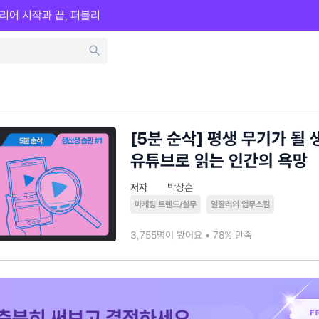
리어 시작과 끝, 퍼블리
[5분 순삭] 평생 무기가 될 
유튜브로 읽는 인간의 욕망
저자
박상훈
마케팅 트렌드/실무
일잘러의 업무스킬
3,755명이 봤어요 • 78% 만족