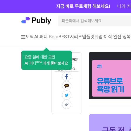
지금 바로 무료체험 해보세요!
나의 커
토픽
AI 퍼디
Beta
BEST
시리즈
템플릿
취업·이직 완전 정복
요즘 일에 대한 고민
혼자 보기 아까운
Beta
AI 퍼디
에게 물어보세요
콘텐츠를
공유해보세요.