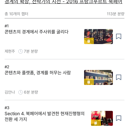
경계의 확장, 전략가의 시선 - 2016 프랑크푸르트 북페어
총
10
개의 챕터
113분
분량
#1
콘텐츠의 경계에서 주사위를 굴리다
제현주
7분
분량
#2
콘텐츠와 플랫폼, 경계를 허무는 사람
김안나
6분
분량
#3
Section 4. 북페어에서 발견한 현재진행형의
전환 세 가지