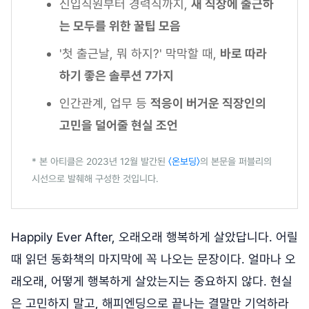
신입직원부터 경력직까지,
새 직장에 출근하
는 모두를 위한 꿀팁 모음
'첫 출근날, 뭐 하지?' 막막할 때,
바로 따라
하기 좋은 솔루션 7가지
인간관계, 업무 등
적응이 버거운 직장인의
고민을 덜어줄 현실 조언
* 본 아티클은 2023년 12월 발간된
〈온보딩〉
의 본문을 퍼블리의
시선으로 발췌해 구성한 것입니다.
Happily Ever After, 오래오래 행복하게 살았답니다. 어릴
때 읽던 동화책의 마지막에 꼭 나오는 문장이다. 얼마나 오
래오래, 어떻게 행복하게 살았는지는 중요하지 않다. 현실
은 고민하지 말고, 해피엔딩으로 끝나는 결말만 기억하라