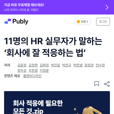
지금 바로 무료체험 해보세요!
나의 커리어 시작과 끝, 퍼블리
0원
로그인
11명의 HR 실무자가 말하는
‘회사에 잘 적응하는 법’
저자
김윤정
김정현
김화정
박진일
박찬규
박한샘
장정관
전수정
정우성
조한겸
지정훈
콘텐츠 제공
플랜비디자인