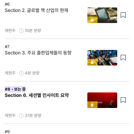
#6
Section 2. 글로벌 책 산업의 현재
제현주
10분
분량
#7
Section 3. 주요 출판업체들의 동향
제현주
4분
분량
#8
- 보는 중
Section 6. 세션별 인사이트 요약
제현주
31분
분량
#9