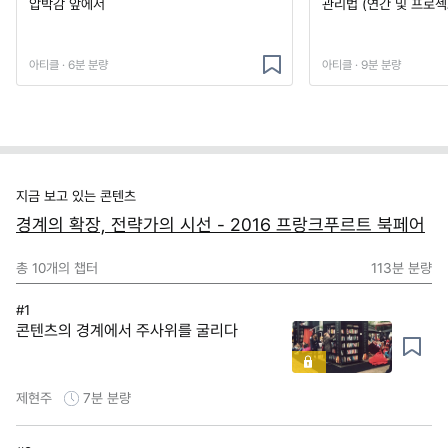
압박감 앞에서
관리법 (연간 및 프로젝
아티클 · 6분 분량
아티클 · 9분 분량
지금 보고 있는 콘텐츠
경계의 확장, 전략가의 시선 - 2016 프랑크푸르트 북페어
총
10
개의 챕터
113분
분량
#1
콘텐츠의 경계에서 주사위를 굴리다
제현주
7분
분량