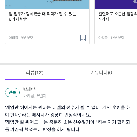
팀 업무가 정체됐을 때 리더가 할 수 있는
일잘러로 소문난 팀장
6가지 방법
N가지
아티클 · 8분 분량
아티클 · 12분 분량
리뷰(
12
)
커뮤니티(
0
)
박세*
님
만족
마케팅, 5년차
'게임만 뛰어서는 원하는 레벨의 선수가 될 수 없다. 개인 훈련을 해
야 한다.' 라는 메시지가 굉장히 인상적이네요.
'게임만 잘 뛰어도 나는 충분히 좋은 선수일거야!' 하는 자기 합리화