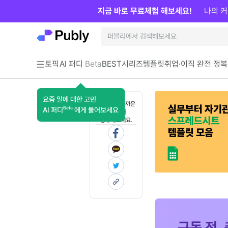
지금 바로 무료체험 해보세요!
나의 커
토픽
AI 퍼디
Beta
BEST
시리즈
템플릿
취업·이직 완전 정복
요즘 일에 대한 고민
혼자 보기 아까운
Beta
AI 퍼디
에게 물어보세요
콘텐츠를
공유해보세요.