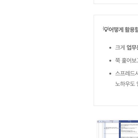
💡어떻게 활용
크게
업무
쭉 훑어보
스프레드시
노하우도 