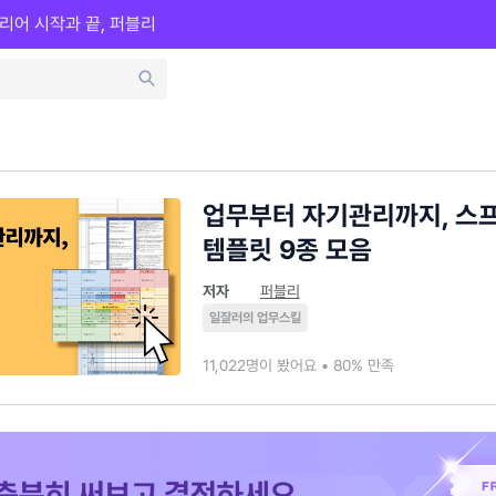
리어 시작과 끝, 퍼블리
업무부터 자기관리까지, 스
템플릿 9종 모음
저자
퍼블리
일잘러의 업무스킬
11,022명이 봤어요 • 80% 만족