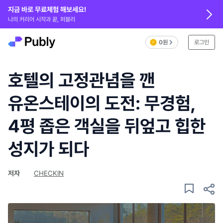
지금 바로 무료체험 해보세요!
나의 커리어 시작과 끝, 퍼블리
0원
로그인
호텔의 고정관념을 깬
유온스테이의 도전: 무경험,
4평 좁은 객실을 뒤엎고 힙한
성지가 되다
저자
CHECKIN