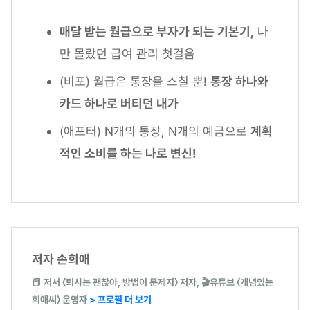
매달 받는 월급으로 부자가 되는 기본기,
나
만 몰랐던 급여 관리 첫걸음
(비포) 월급은 통장을 스칠 뿐!
통장 하나와
카드 하나로 버티던 내가
(애프터) N개의 통장, N개의 예금으로
계획
적인 소비를 하는 나로 변신!
저자 손희애
📕 저서 〈퇴사는 괜찮아, 방법이 문제지〉 저자, 🎬유튜브 〈개념있는
희애씨〉 운영자
> 프로필 더 보기