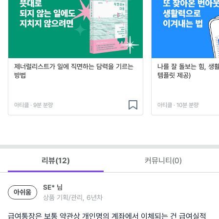
제너럴리스트가 일에 직면하는 담력을 기르는
나를 잘 돌보는 힘, 생
방법
템플릿 제공)
아티클 · 9분 분량
아티클 · 10분 분량
리뷰(
12
)
커뮤니티(
0
)
SE*
님
아쉬움
상품 기획/관리, 6년차
급여통장은 보통 약관상 개인명의 계좌에서 이체되는 건 급여실적