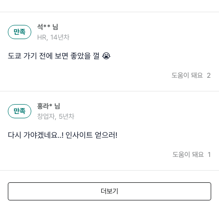
석**
님
만족
HR, 14년차
도쿄 가기 전에 보면 좋았을 껄 😭
도움이 돼요
2
홍라*
님
만족
창업자, 5년차
다시 가야겠네요..! 인사이트 얻으러!
도움이 돼요
1
더보기