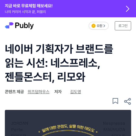
지금 바로 무료체험 해보세요!
나의 커리어 시작과 끝, 퍼블리
0원
로그인
네이버 기획자가 브랜드를
읽는 시선: 네스프레소,
젠틀몬스터, 리모와
콘텐츠 제공
위즈덤하우스
저자
김도영