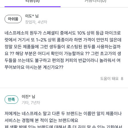
리뷰(
5
)
커뮤니티(
0
)
이도*
님
아쉬움
창업자, 4년차
네스프레소의 원두가 스페셜티 중에서도 10% 상위 등급 마이크로
랏에서 거기서 또 1~2% 상위 품종이라 하면 가격이 만만치 않은데
정말 모든 제품들에 그런 생두들이 로스팅된 원두를 사용하는걸까
요 ?? 해당 부분은 어디서 확인이 가능할까요 ?? 그런 초고가의 생
두들을 쓰는데도 불구하고 편의점 커피의 반값이라니 놀라워서 여
쭈어보아요 아시는분 계신가요??
도움이 돼요
8
이진*
님
만족
기타, 7년차
저에게는 네스프레소 말고 다른 두 브랜드는 이름만 알지 제품이나
서비스는 경험해 본 적이 없는 브랜드에요
제 생활 밖에 있는 브랜드에 대해서 좀 더 깊이 알 수 있는 기회여서