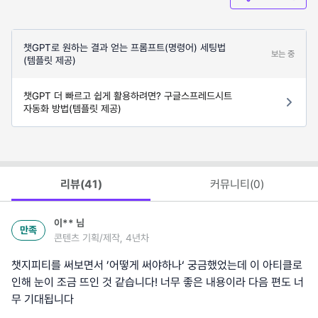
챗GPT로 원하는 결과 얻는 프롬프트(명령어) 세팅법
보는 중
(템플릿 제공)
챗GPT 더 빠르고 쉽게 활용하려면? 구글스프레드시트
자동화 방법(템플릿 제공)
리뷰(
41
)
커뮤니티(
0
)
이**
님
만족
콘텐츠 기획/제작, 4년차
챗지피티를 써보면서 ’어떻게 써야하나‘ 궁금했었는데 이 아티클로
인해 눈이 조금 뜨인 것 같습니다! 너무 좋은 내용이라 다음 편도 너
무 기대됩니다