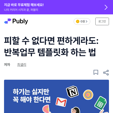
지금 바로 무료체험 해보세요!
나의 커리어 시작과 끝, 퍼블리
0원
로그인
피할 수 없다면 편하게라도:
반복업무 템플릿화 하는 법
저자
최샐리