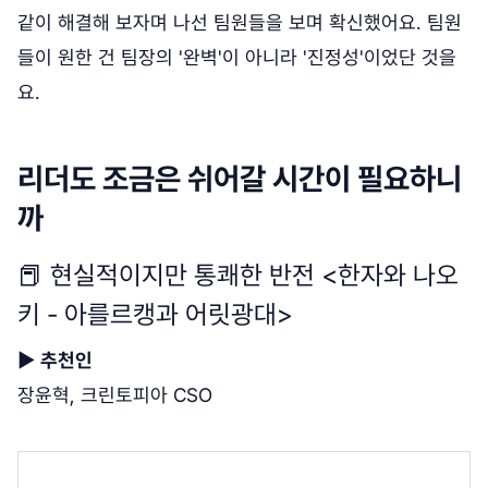
같이 해결해 보자며 나선 팀원들을 보며 확신했어요. 팀원
들이 원한 건 팀장의 '완벽'이 아니라 '진정성'이었단 것을
요.
리더도 조금은 쉬어갈 시간이 필요하니
까
📕 현실적이지만 통쾌한 반전 <한자와 나오
키 - 아를르캥과 어릿광대>
▶
추천인
장윤혁, 크린토피아 CSO