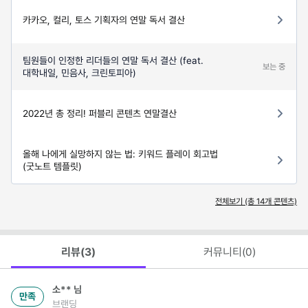
카카오, 컬리, 토스 기획자의 연말 독서 결산
팀원들이 인정한 리더들의 연말 독서 결산 (feat.
보는 중
대학내일, 민음사, 크린토피아)
2022년 총 정리! 퍼블리 콘텐츠 연말결산
올해 나에게 실망하지 않는 법: 키워드 플레이 회고법
(굿노트 템플릿)
전체보기 (총
14
개 콘텐츠)
리뷰(
3
)
커뮤니티(
0
)
소**
님
만족
브랜딩