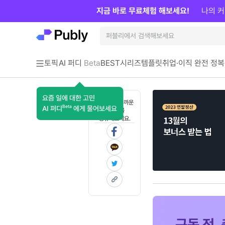
지금 바로 무료체험 해보세요!
나의 커
토픽
AI 퍼디
Beta
BEST
시리즈
템플릿
취업·이직 완전 정복
요즘 일에 대한 고민
혼자 보기 아까운
Beta
AI 퍼디
에게 물어보세요
콘텐츠를
공유해보세요.