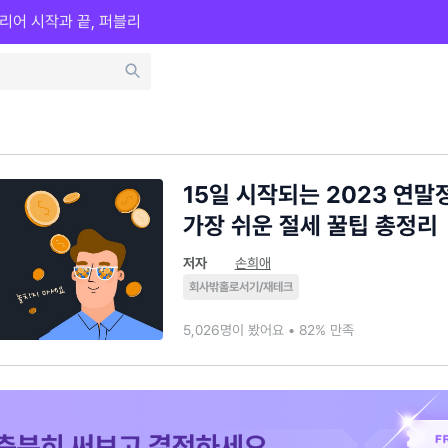
리어 시작과 끝, 퍼블리
15일 시작되는 2023 연말
가장 쉬운 절세 꿀팁 총정리
저자
손희애
회사밖홀로서기/재테크
5,026명이 봤어요 • 82% 만족