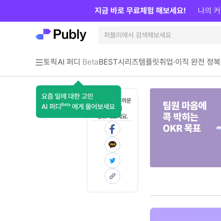
지금 바로 무료체험 해보세요!
나의 커
토픽
AI 퍼디
Beta
BEST
시리즈
템플릿
취업·이직 완전 정복
요즘 일에 대한 고민
혼자 보기 아까운
Beta
AI 퍼디
에게 물어보세요
콘텐츠를
공유해보세요.