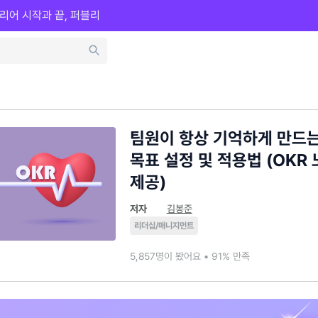
리어 시작과 끝, 퍼블리
팀원이 항상 기억하게 만드는
목표 설정 및 적용법 (OKR
제공)
저자
김봉준
리더십/매니지먼트
5,857명이 봤어요 • 91% 만족