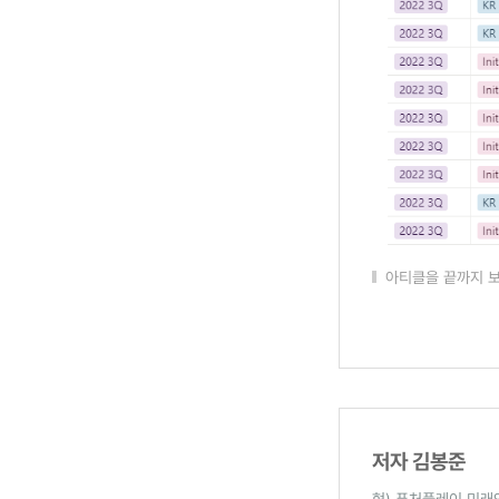
아티클을 끝까지 보
저자 김봉준
현) 퓨처플레이 미래