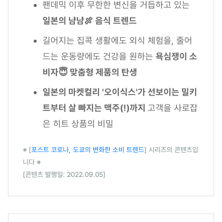
팬데믹 이후 무한한 변신을 거듭하고 있는
일본의 냠냠🍖 음식 트렌드
길어지는 집콕 생활에도 외식 체험을, 줄어
드는 운동량에도 건강을 원하는
욕심쟁이 소
비자😇 맞춤형 제품의 탄생
일본의 마켓컬리 '오이식스'가 선보이는 밀키
트부터 살 빠지는 맥주(!)까지
고객을 사로잡
은 히트 상품의 비밀
※ [
포스트 코로나, 도쿄의 변화한 소비 트렌드
] 시리즈의 콘텐츠입
니다 ※
[콘텐츠 발행일: 2022.09.05]