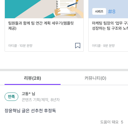
팀원들과 함께 팀 연간 계획 세우기(템플릿
마케팅 팀장의 '업무 구조
제공)
성장하는 팀 구조와 노
아티클 · 10분 분량
아티클 · 9분 분량
리뷰(
28
)
커뮤니티(
0
)
고동*
님
만족
콘텐츠 기획/제작, 8년차
장윤혁님 글은 선추천 후정독
도움이 돼요
5