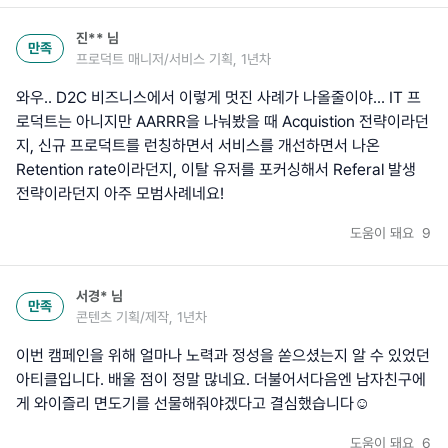
진**
님
만족
프로덕트 매니저/서비스 기획, 1년차
와우.. D2C 비즈니스에서 이렇게 멋진 사례가 나올줄이야... IT 프
로덕트는 아니지만 AARRR을 나눠봤을 때 Acquistion 전략이라던
지, 신규 프로덕트를 런칭하면서 서비스를 개선하면서 나온
Retention rate이라던지, 이탈 유저를 포커싱해서 Referal 발생
도움이 돼요
9
서경*
님
만족
콘텐츠 기획/제작, 1년차
이번 캠페인을 위해 얼마나 노력과 정성을 쏟으셨는지 알 수 있었던
아티클입니다. 배울 점이 정말 많네요. 더불어서다음엔 남자친구에
게 와이즐리 면도기를 선물해줘야겠다고 결심했습니다☺️
도움이 돼요
6