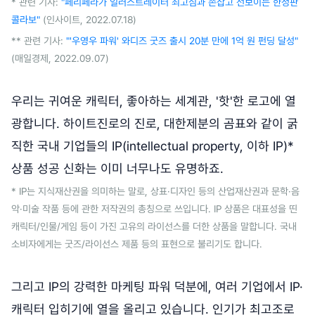
* 관련 기사:
"페리페라가 일러스트레이터 최고심과 손잡고 선보이는 한정판
콜라보"
(인사이트, 2022.07.18)
** 관련 기사:
"'우영우 파워' 와디즈 굿즈 출시 20분 만에 1억 원 펀딩 달성"
(매일경제, 2022.09.07)
우리는 귀여운 캐릭터, 좋아하는 세계관, '핫'한 로고에 열
광합니다. 하이트진로의 진로, 대한제분의 곰표와 같이 굵
직한 국내 기업들의 IP(intellectual property, 이하 IP)*
상품 성공 신화는 이미 너무나도 유명하죠.
* IP는 지식재산권을 의미하는 말로, 상표·디자인 등의 산업재산권과 문학·음
악·미술 작품 등에 관한 저작권의 총칭으로 쓰입니다. IP 상품은 대표성을 띤
캐릭터/인물/게임 등이 가진 고유의 라이선스를 더한 상품을 말합니다. 국내
소비자에게는 굿즈/라이선스 제품 등의 표현으로 불리기도 합니다.
그리고 IP의 강력한 마케팅 파워 덕분에, 여러 기업에서 IP·
캐릭터 입히기에 열을 올리고 있습니다. 인기가 최고조로