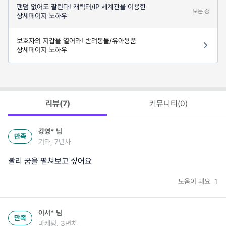
팬덤 없어도 팔린다! 캐릭터/IP 세계관을 이용한
보는 중
상세페이지 노하우
보호자의 지갑을 열어라! 반려동물/유아용품
상세페이지 노하우
리뷰(
7
)
커뮤니티(
0
)
강영*
님
만족
기타, 7년차
빨리 꿈을 펼쳐보고 싶어요
도움이 돼요
1
이서*
님
만족
마케팅, 3년차