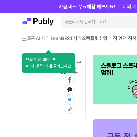
지금 바로 무료체험 해보세요!
나의 커
토픽
AI 퍼디
Beta
BEST
시리즈
템플릿
취업·이직 완전 정복
요즘 일에 대한 고민
혼자 보기 아까운
Beta
AI 퍼디
에게 물어보세요
콘텐츠를
공유해보세요.