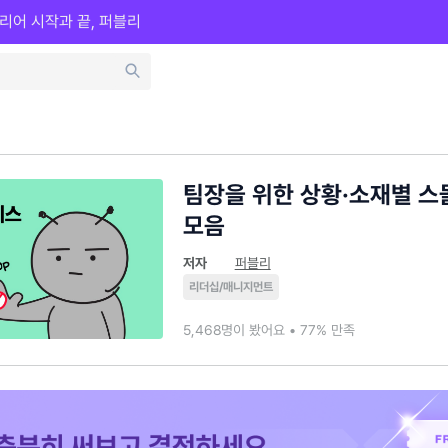
리어 시작과 끝, 퍼블리
팀장을 위한 상황·소재별 스
모음
저자
퍼블리
리더십/매니지먼트
5,468명이 봤어요 • 77% 만족