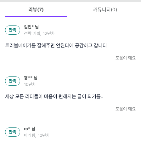
리뷰(
7
)
커뮤니티(
0
)
김민*
님
만족
전략 기획, 12년차
트러블메이커를 잘해주면 안된다에 공감하고 갑니다
도움이 돼요
뿅**
님
만족
10년차
세상 모든 리더들이 마음이 편해지는 글이 되기를..
도움이 돼요
ra*
님
만족
마케팅, 10년차