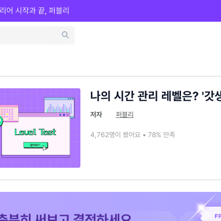
리어 시작과 끝, 퍼블리
나의 시간 관리 레벨은? '갓
저자
퍼블리
4,762명이 봤어요 • 78% 만족