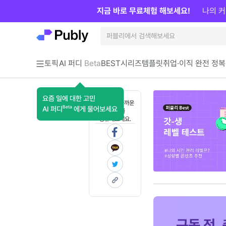
지금 바로 무료체험 해보세요!
나의 커
토픽
AI 퍼디
Beta
BEST
시리즈
템플릿
취업·이직 완전 정복
요즘 일에 대한 고민
혼자 보기 아까운
Beta
AI 퍼디
에게 물어보세요
콘텐츠를
공유해보세요.