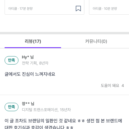
아티클 · 17분 분량
아티클 · 10분 분량
리뷰(
17
)
커뮤니티(
0
)
Hy*
님
만족
전략 기획, 8년차
글에서도 진심이 느껴지네요
도움이 돼요
4
장**
님
만족
디지털 트랜스포메이션, 15년차
이 글 조차도 브랜딩의 일환인 것 같네요 ㅎㅎ 생전 첨 본 브랜드에
대한 호기심과 호감이 생겼습니다 ㅎㅎ