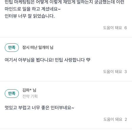
민팁 마케팅팀은 어떻게 이렇게 재밌게 일하는지 궁금했는데 이런
마인드로 일을 하고 계셨네요~
인터뷰 너무 잘 읽었습니다.
도움이 돼요
6
만족
잠시 떠난 일개미
님
여기서 아부님을 뵙다니요! 민팁 사랑합니다 💚
도움이 돼요
3
김하*
님
만족
전략 기획
멋있고 부럽고 너무 좋은 인터부네요~
도움이 돼요
2