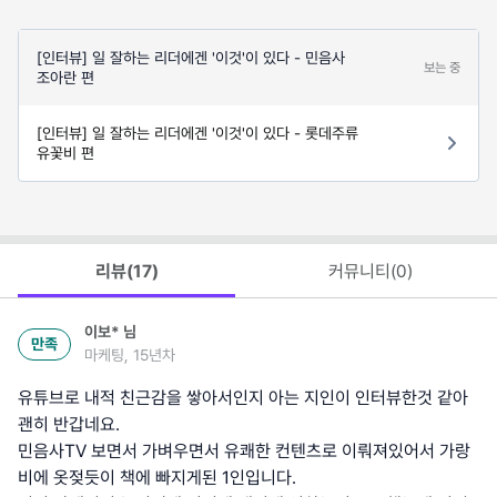
[인터뷰] 일 잘하는 리더에겐 '이것'이 있다 - 민음사
보는 중
조아란 편
[인터뷰] 일 잘하는 리더에겐 '이것'이 있다 - 롯데주류
유꽃비 편
리뷰(
17
)
커뮤니티(
0
)
이보*
님
만족
마케팅, 15년차
유튜브로 내적 친근감을 쌓아서인지 아는 지인이 인터뷰한것 같아
괜히 반갑네요.
민음사TV 보면서 가벼우면서 유쾌한 컨텐츠로 이뤄져있어서 가랑
비에 옷젖듯이 책에 빠지게된 1인입니다.