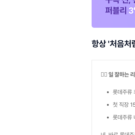
항상 '처음처
✍🏼 일 잘하는
롯데주류 
첫 직장 
롯데주류 내
네, 바로 롯데주