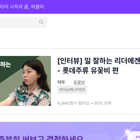
리어 시작과 끝, 퍼블리
[인터뷰] 일 잘하는 리더에겐
- 롯데주류 유꽃비 편
저자
유꽃비
리더십/매니지먼트
4,846명이 봤어요 • 90% 만족