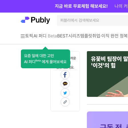
지금 바로 무료체험 해보세요!
나의 커
토픽
AI 퍼디
Beta
BEST
시리즈
템플릿
취업·이직 완전 정복
요즘 일에 대한 고민
혼자 보기 아까운
Beta
AI 퍼디
에게 물어보세요
콘텐츠를
공유해보세요.