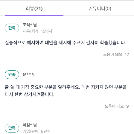
리뷰(
71
)
커뮤니티(
0
)
조석*
님
만족
재무/회계, 15년차
실증적으로 예시하여 대안을 제시해 주셔서 감사히 학습했습니다.
도움이 돼요
12
만족
문**
님
글 쓸 때 가장 중요한 부분을 알려주네요. 매번 지키지 않던 부분을
다시 한번 상기시켜줍니다.
도움이 돼요
9
이길*
님
만족
영업/판매, 8년차