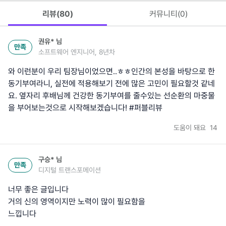
리뷰(
80
)
커뮤니티(
0
)
권유*
님
만족
소프트웨어 엔지니어, 8년차
와 이런분이 우리 팀장님이었으면..ㅎㅎ인간의 본성을 바탕으로 한
동기부여라니, 실전에 적용해보기 전에 많은 고민이 필요할것 같네
요. 옆자리 후배님께 건강한 동기부여를 줄수있는 선순환의 마중물
을 부어보는것으로 시작해보겠습니다! #퍼블리뷰
도움이 돼요
14
구승*
님
만족
디지털 트랜스포메이션
너무 좋은 글입니다
거의 신의 영역이지만 노력이 많이 필요함을
느낍니다