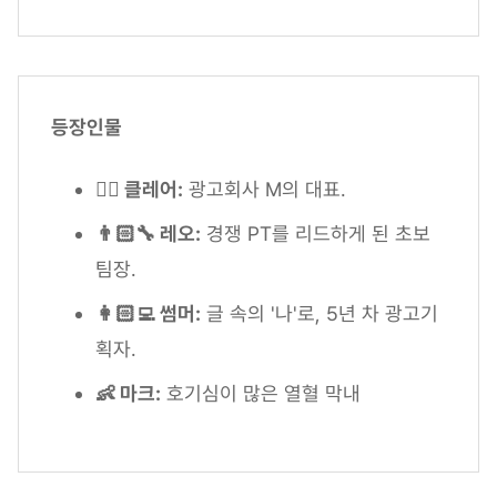
등장인물
🦸‍♀️ 클레어:
광고회사 M의 대표.
👨🏻‍🔧 레오:
경쟁 PT를 리드하게 된 초보
팀장.
👩🏻‍💻 썸머:
글 속의 '나'로, 5년 차 광고기
획자.
👶 마크:
호기심이 많은 열혈 막내