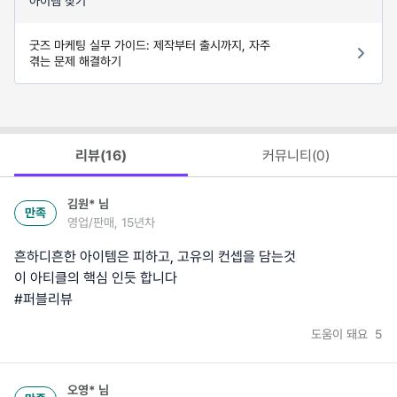
아이템 찾기
굿즈 마케팅 실무 가이드: 제작부터 출시까지, 자주
겪는 문제 해결하기
리뷰(
16
)
커뮤니티(
0
)
김원*
님
만족
영업/판매, 15년차
흔하디흔한 아이템은 피하고, 고유의 컨셉을 담는것
이 아티클의 핵심 인듯 합니다
#퍼블리뷰
도움이 돼요
5
오영*
님