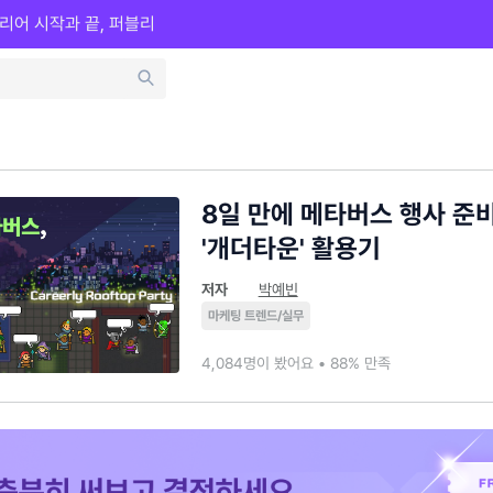
리어 시작과 끝, 퍼블리
8일 만에 메타버스 행사 준비
'개더타운' 활용기
저자
박예빈
마케팅 트렌드/실무
4,084명이 봤어요 • 88% 만족