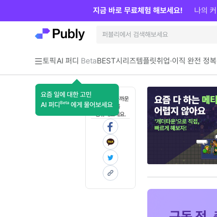
지금 바로 무료체험 해보세요!
나의 커
토픽
AI 퍼디
Beta
BEST
시리즈
템플릿
취업·이직 완전 정복
요즘 일에 대한 고민
혼자 보기 아까운
Beta
AI 퍼디
에게 물어보세요
콘텐츠를
공유해보세요.