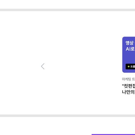
Previous
마케팅 트렌드/실무,일잘러의
"컷편집·자막 노가다 끝
나만의 '캡컷 에이전트' 
클로드)