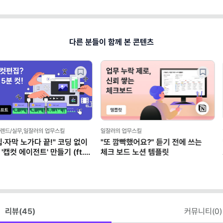
다른 분들이 함께 본 콘텐츠
 업무스킬
일잘러의 업무스킬
일잘러의 업무스킬
!" 코딩 없이
"또 깜빡했어요?" 듣기 전에 쓰는
말 잘하는 똑똑
만들기 (ft.
체크 보드 노션 템플릿
AI로 '구두 
리뷰(
45
)
커뮤니티(
0
)