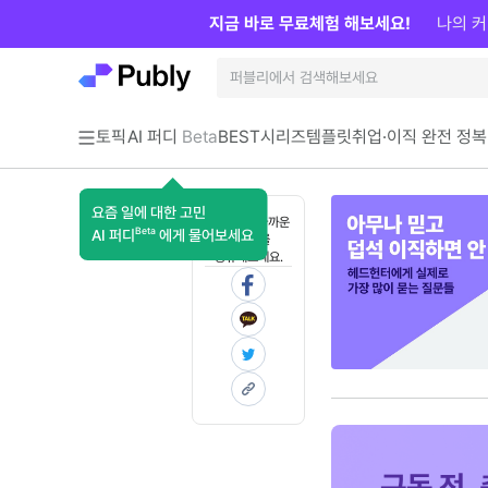
지금 바로 무료체험 해보세요!
나의 커
토픽
AI 퍼디
Beta
BEST
시리즈
템플릿
취업·이직 완전 정복
요즘 일에 대한 고민
혼자 보기 아까운
Beta
AI 퍼디
에게 물어보세요
콘텐츠를
공유해보세요.