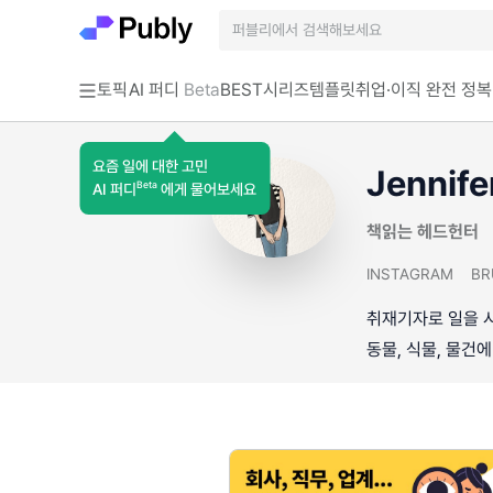
토픽
AI 퍼디
Beta
BEST
시리즈
템플릿
취업·이직 완전 정복
요즘 일에 대한 고민
Jennife
Beta
AI 퍼디
에게 물어보세요
책읽는 헤드헌터
INSTAGRAM
BR
취재기자로 일을 시
동물, 식물, 물건