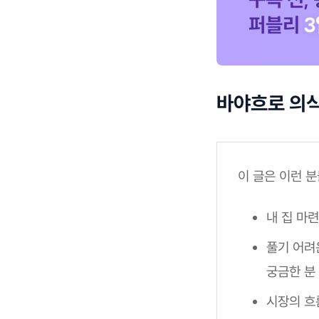
바야흐로 의식
이 글은 이런 
내 집 마
풀기 어려
궁금한 분
시장의 흐