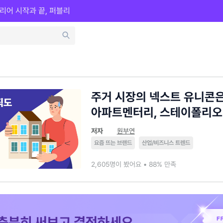
리어 시작과 끝, 퍼블리
주거 시장의 넥스트 유니콘은
아파트멘터리, 스테이폴리오
저자
원부연
요즘 뜨는 브랜드
산업/비즈니스 트렌드
2,605명이 봤어요 • 88% 만족