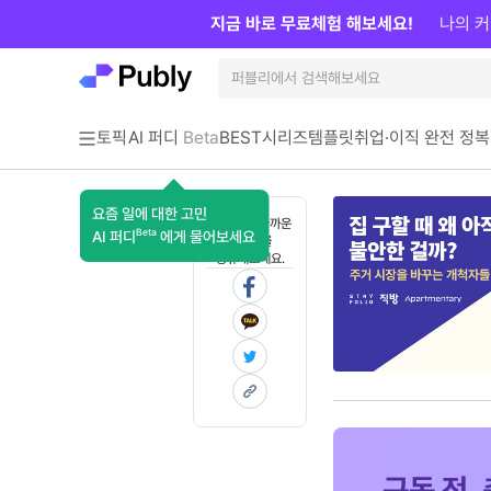
지금 바로 무료체험 해보세요!
나의 커
토픽
AI 퍼디
Beta
BEST
시리즈
템플릿
취업·이직 완전 정복
요즘 일에 대한 고민
혼자 보기 아까운
Beta
AI 퍼디
에게 물어보세요
콘텐츠를
공유해보세요.