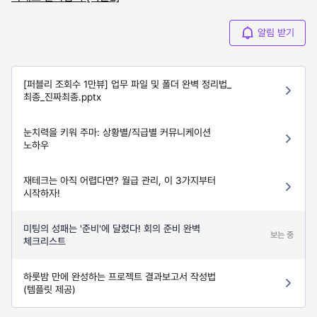
알림 받기
[퍼블리 조회수 1만뷰] 업무 파일 및 폴더 완벽 정리법_
최종_진짜최종.pptx
눈치력을 키워 주마: 상황별/직급별 커뮤니케이션
노하우
재테크는 아직 어렵다면? 월급 관리, 이 3가지부터
시작하자!
미팅의 성패는 '준비'에 달렸다! 회의 준비 완벽
보는 중
체크리스트
하룻밤 만에 완성하는 프로젝트 결과보고서 작성법
(템플릿 제공)