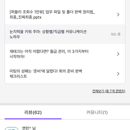
[퍼블리 조회수 1만뷰] 업무 파일 및 폴더 완벽 정리법_
최종_진짜최종.pptx
눈치력을 키워 주마: 상황별/직급별 커뮤니케이션
보는 중
노하우
재테크는 아직 어렵다면? 월급 관리, 이 3가지부터
시작하자!
미팅의 성패는 '준비'에 달렸다! 회의 준비 완벽
체크리스트
전체보기 (총
7
개 콘텐츠)
리뷰(
62
)
커뮤니티(
1
)
연민*
님