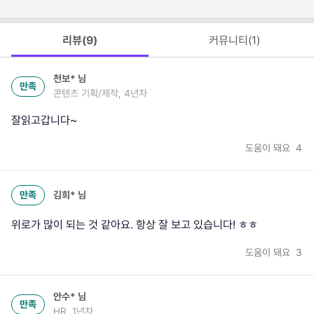
리뷰(
9
)
커뮤니티(
1
)
천보*
님
만족
콘텐츠 기획/제작, 4년차
잘읽고갑니다~
도움이 돼요
4
만족
김희*
님
위로가 많이 되는 것 같아요. 항상 잘 보고 있습니다! ㅎㅎ
도움이 돼요
3
안수*
님
만족
HR, 1년차