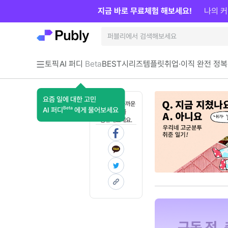
지금 바로 무료체험 해보세요!
나의 커
토픽
AI 퍼디
Beta
BEST
시리즈
템플릿
취업·이직 완전 정복
요즘 일에 대한 고민
혼자 보기 아까운
Beta
AI 퍼디
에게 물어보세요
콘텐츠를
공유해보세요.