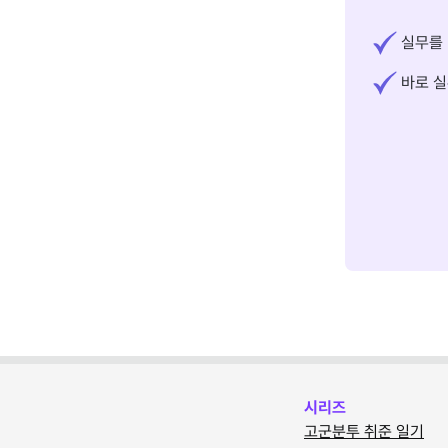
실무를 
바로 실
시리즈
고군분투 취준 일기