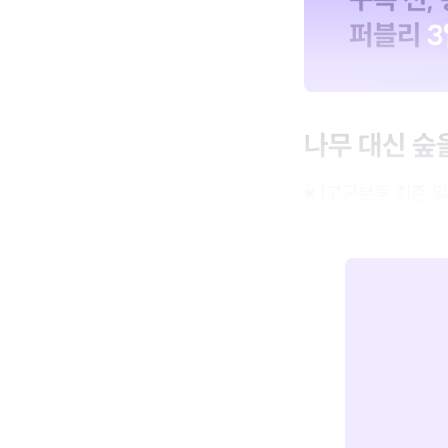
나무 대신 숲을
※
[고군분투 취준 일