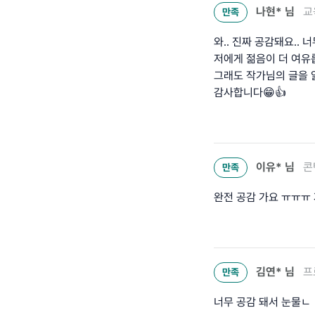
나현*
님
교
만족
와.. 진짜 공감돼요..
저에게 젊음이 더 여유롭
그래도 작가님의 글을 
감사합니다😁👍
이유*
님
콘
만족
완전 공감 가요 ㅠㅠㅠ 
김연*
님
프
만족
너무 공감 돼서 눈물ㄴ ㅏ요..