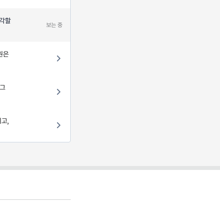
생각할
보는 중
원은
 그
되고,