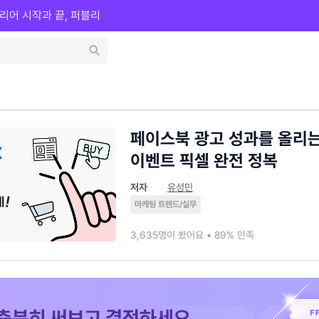
리어 시작과 끝, 퍼블리
페이스북 광고 성과를 올리는
이벤트 픽셀 완전 정복
저자
유성민
마케팅 트렌드/실무
3,635명이 봤어요 • 89% 만족