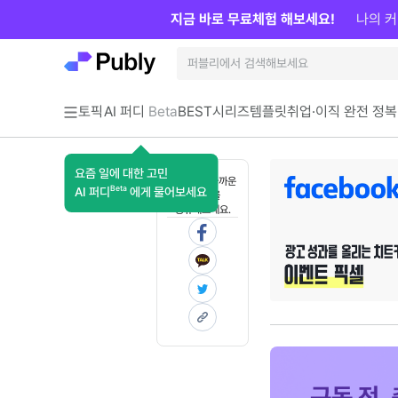
지금 바로 무료체험 해보세요!
나의 커
토픽
AI 퍼디
Beta
BEST
시리즈
템플릿
취업·이직 완전 정복
요즘 일에 대한 고민
혼자 보기 아까운
Beta
AI 퍼디
에게 물어보세요
콘텐츠를
공유해보세요.