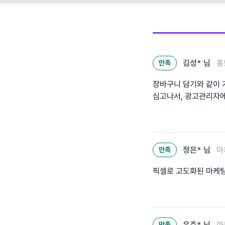
김성*
님
홍
만족
장바구니 담기와 같이 
심고나서, 광고관리자에
정은*
님
마
만족
픽셀로 고도화된 마케
우주*
님
마
만족