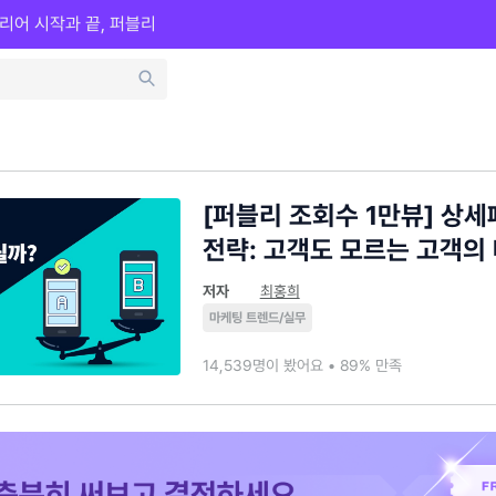
리어 시작과 끝, 퍼블리
[퍼블리 조회수 1만뷰] 상
전략: 고객도 모르는 고객의
저자
최홍희
마케팅 트렌드/실무
14,539명이 봤어요 • 89% 만족