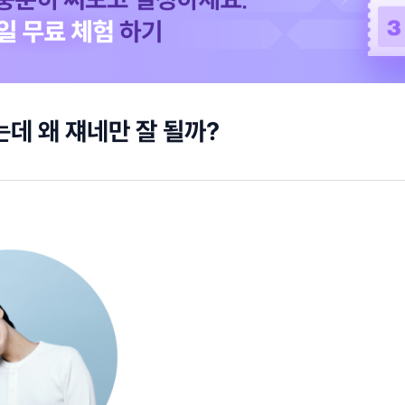
는데 왜 쟤네만 잘 될까?