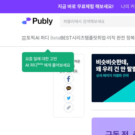
지금 바로 무료체험 해보세요!
나의 커
토픽
AI 퍼디
Beta
BEST
시리즈
템플릿
취업·이직 완전 정복
요즘 일에 대한 고민
혼자 보기 아까운
Beta
AI 퍼디
에게 물어보세요
콘텐츠를
공유해보세요.