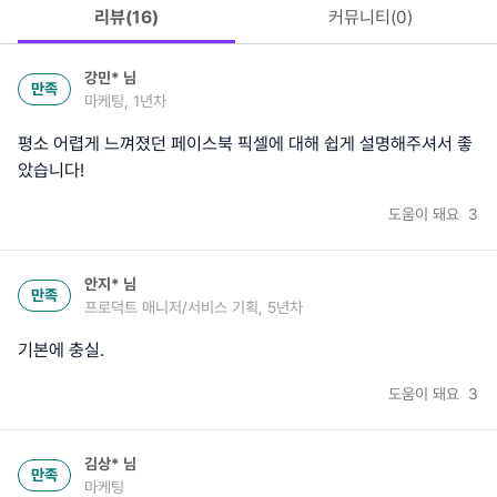
리뷰(
16
)
커뮤니티(
0
)
강민*
님
만족
마케팅, 1년차
평소 어렵게 느껴졌던 페이스북 픽셀에 대해 쉽게 설명해주셔서 좋
았습니다!
도움이 돼요
3
안지*
님
만족
프로덕트 매니저/서비스 기획, 5년차
기본에 충실.
도움이 돼요
3
김상*
님
만족
마케팅