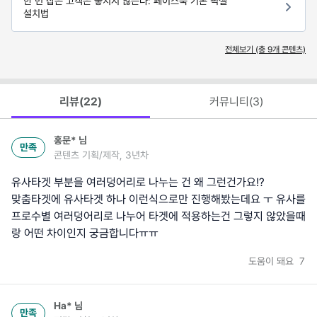
한 번 잡은 고객은 놓치지 않는다: 페이스북 기본 픽셀
설치법
전체보기 (총
9
개 콘텐츠)
리뷰(
22
)
커뮤니티(
3
)
홍문*
님
만족
콘텐츠 기획/제작, 3년차
유사타겟 부분을 여러덩어리로 나누는 건 왜 그런건가요!?
맞춤타겟에 유사타겟 하나 이런식으로만 진행해봤는데요 ㅜ 유사를
프로수별 여러덩어리로 나누어 타겟에 적용하는건 그렇지 않았을때
랑 어떤 차이인지 궁금합니다ㅠㅠ
도움이 돼요
7
Ha*
님
만족