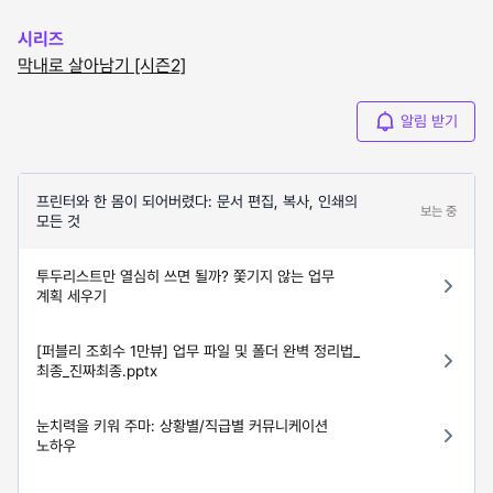
시리즈
막내로 살아남기 [시즌2]
알림 받기
프린터와 한 몸이 되어버렸다: 문서 편집, 복사, 인쇄의
보는 중
모든 것
투두리스트만 열심히 쓰면 될까? 쫓기지 않는 업무
계획 세우기
[퍼블리 조회수 1만뷰] 업무 파일 및 폴더 완벽 정리법_
최종_진짜최종.pptx
눈치력을 키워 주마: 상황별/직급별 커뮤니케이션
노하우