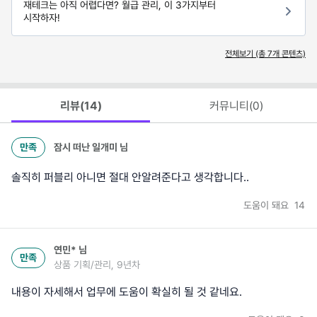
재테크는 아직 어렵다면? 월급 관리, 이 3가지부터
시작하자!
전체보기 (총
7
개 콘텐츠)
리뷰(
14
)
커뮤니티(
0
)
만족
잠시 떠난 일개미
님
솔직히 퍼블리 아니면 절대 안알려준다고 생각합니다..
도움이 돼요
14
연민*
님
만족
상품 기획/관리, 9년차
내용이 자세해서 업무에 도움이 확실히 될 것 같네요.