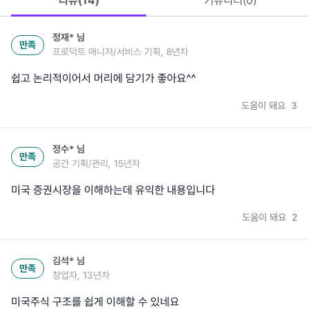
리뷰(
14
)
커뮤니티(
0
)
정재*
님
만족
프로덕트 매니저/서비스 기획, 8년차
쉽고 논리적이어서 머리에 담기가 좋아요^^
도움이 돼요
3
정수*
님
만족
공간 기획/관리, 15년차
미국 증권시장을 이해하는데 유익한 내용입니다
도움이 돼요
2
김석*
님
만족
창업자, 13년차
미국주식 구조를 쉽게 이해할 수 있네요