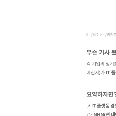
ⓒ네이버·ⓒ카카
무슨 기사 
각 기업의 장기
메신저)가
IT 
요약하자면
📌
IT 플랫폼 
👉
NHN(현 네