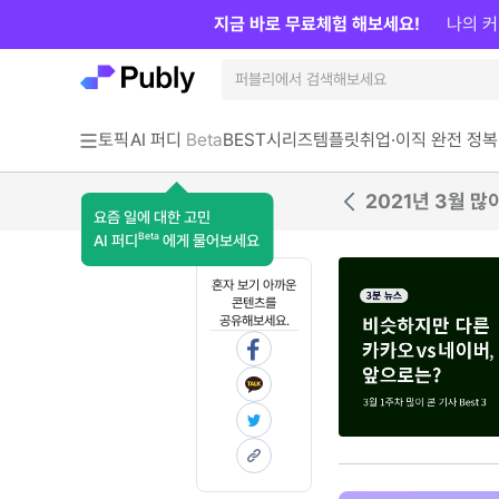
지금 바로 무료체험 해보세요!
나의 커
토픽
AI 퍼디
Beta
BEST
시리즈
템플릿
취업·이직 완전 정복
2021년 3월 많이
요즘 일에 대한 고민
Beta
AI 퍼디
에게 물어보세요
혼자 보기 아까운
콘텐츠를
공유해보세요.