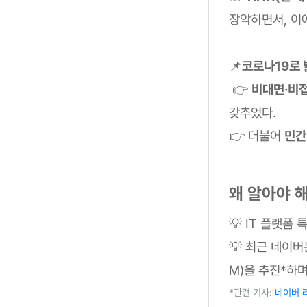
장악하면서, 이
📌
코로나19로 
👉
비대면·비
갖추었다.
👉 더불어
민간
왜 알아야 해
💡 IT 플랫폼
💡 최근 네이
M)을 추진*하며
*관련 기사:
네이버 