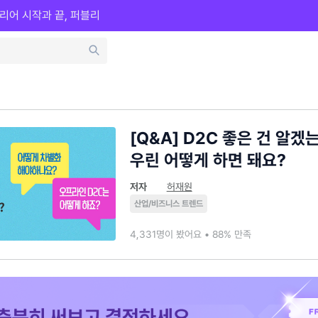
리어 시작과 끝, 퍼블리
[Q&A] D2C 좋은 건 알겠
우린 어떻게 하면 돼요?
저자
허재원
산업/비즈니스 트렌드
4,331명이 봤어요 • 88% 만족