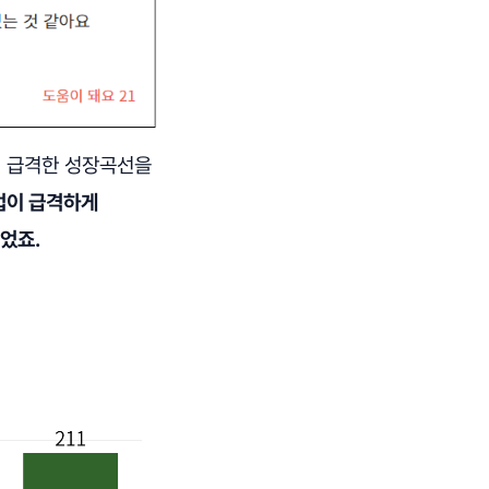
어 급격한 성장곡선을
업이 급격하게
었죠.