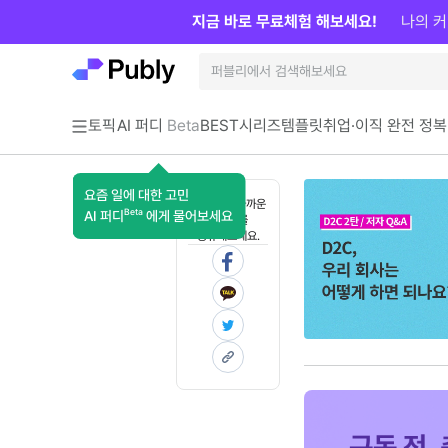
지금 바로 무료체험 해보세요!
나의 커
토픽
AI 퍼디
Beta
BEST
시리즈
템플릿
취업·이직 완전 정복
요즘 일에 대한 고민
혼자 보기 아까운
Beta
AI 퍼디
에게 물어보세요
콘텐츠를
공유해보세요.