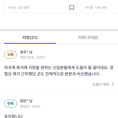
아티클 · 11분 분량
아티클 · 13분 분량
리뷰(
21
)
커뮤니티(
0
)
송유*
님
보통
재무/회계, 3년차
외국계 회사에 지원을 원하는 신입분들에게 도움이 될 글이네요. 경
험상 제가 근무했던 곳도 전체적으로 본문과 비슷했습니다.
도움이 돼요
2
윤민*
님
만족
창업자, 3년차
유익합니다